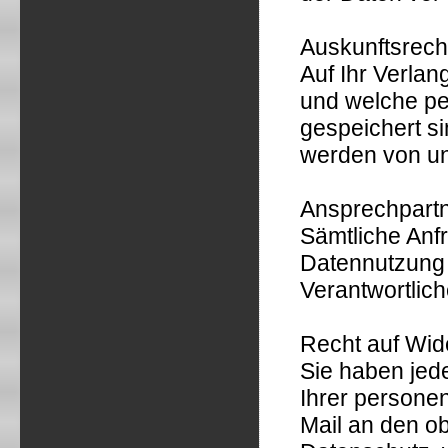
Auskunftsrech
Auf Ihr Verlan
und welche p
gespeichert si
werden von un
Ansprechpartn
Sämtliche Anf
Datennutzung 
Verantwortlic
Recht auf Wide
Sie haben jed
Ihrer persone
Mail an den o