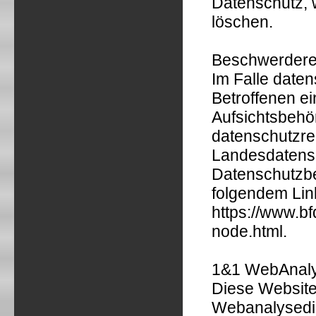
Datenschutz, 
löschen.
Beschwerderec
Im Falle daten
Betroffenen e
Aufsichtsbehö
datenschutzrec
Landesdatensc
Datenschutzbe
folgendem Li
https://www.bf
node.html.
1&1 WebAnaly
Diese Website
Webanalysedi