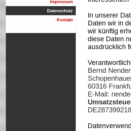
Impressum
Datenschutz
In unserer Dat
Kontakt
Daten wir in 
wir künftig e
diese Daten n
ausdrücklich f
Verantwortlich
Bernd Nender
Schopenhauer
60316 Frankf
E-Mail: nend
Umsatzsteuer
DE28739921
Datenverwend