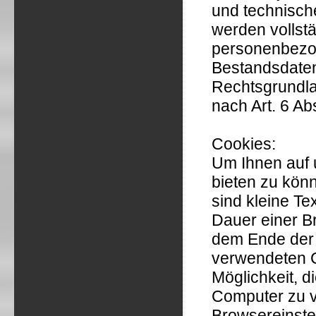
und technisch
werden vollst
personenbezog
Bestandsdaten
Rechtsgrundla
nach Art. 6 Ab
Cookies:
Um Ihnen auf 
bieten zu kön
sind kleine Te
Dauer einer B
dem Ende der 
verwendeten C
Möglichkeit, d
Computer zu v
Browsereinste